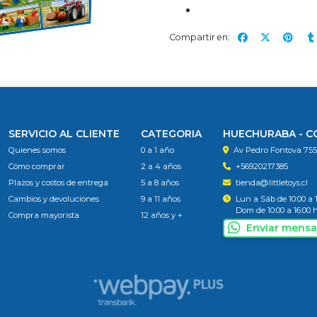
Compartir en:
SERVICIO AL CLIENTE
CATEGORIA
HUECHURABA - 
Quienes somos
0 a 1 año
Av Pedro Fontova 75
Cómo comprar
2 a 4 años
+56920217385
Plazos y costos de entrega
5 a 8 años
tienda@littletoys.cl
Cambios y devoluciones
9 a 11 años
Lun a Sáb de 10:00 a 
Dom de 10:00 a 16:00 
Compra mayorista
12 años y +
Enviar mensa