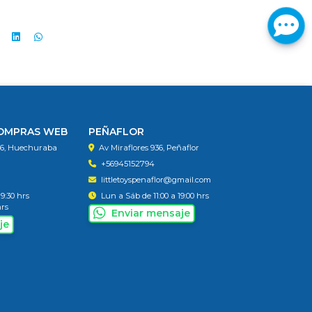
COMPRAS WEB
PEÑAFLOR
56, Huechuraba
Av Miraflores 936, Peñaflor
+56945152794
littletoyspenaflor@gmail.com
19:30 hrs
Lun a Sáb de 11:00 a 19:00 hrs
hrs
Enviar mensaje
je