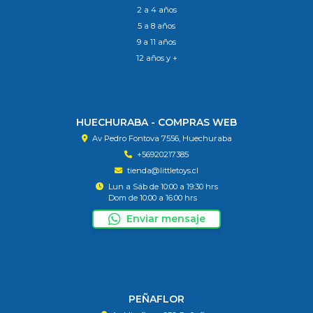
2 a 4 años
5 a 8 años
9 a 11 años
12 años y +
HUECHURABA - COMPRAS WEB
Av Pedro Fontova 7556, Huechuraba
+56920217385
tienda@littletoys.cl
Lun a Sáb de 10:00 a 19:30 hrs
Dom de 10:00 a 16:00 hrs
Enviar mensaje
PEÑAFLOR