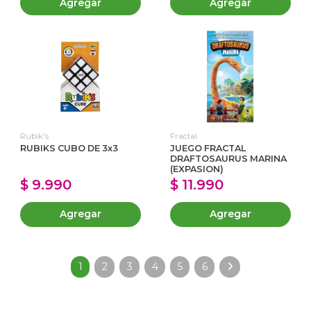
Agregar
Agregar
Rubik's
Fractal
RUBIKS CUBO DE 3x3
JUEGO FRACTAL
DRAFTOSAURUS MARINA
(EXPASION)
$ 9.990
$ 11.990
Agregar
Agregar
1
2
3
4
5
6