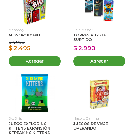
Monopoly
Spin Master
MONOPOLY BID
TORRES PUZZLE
SURTIDO
$ 4.990
$ 2.495
$ 2.990
Agregar
Agregar
SkyShip
Hasbro Gaming
JUEGO EXPLODING
JUEGOS DE VIAJE -
KITTENS EXPANSIÓN
OPERANDO
STREAKING KITTENS