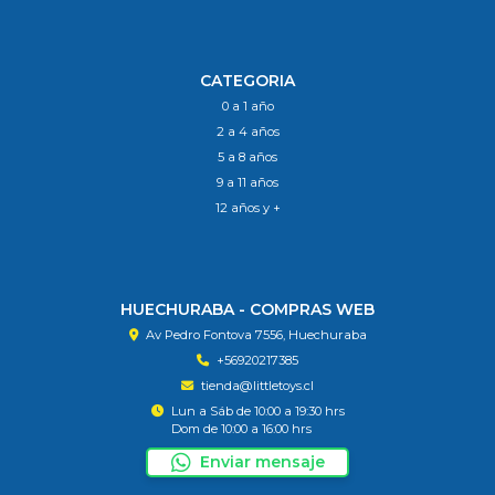
CATEGORIA
0 a 1 año
2 a 4 años
5 a 8 años
9 a 11 años
12 años y +
HUECHURABA - COMPRAS WEB
Av Pedro Fontova 7556, Huechuraba
+56920217385
tienda@littletoys.cl
Lun a Sáb de 10:00 a 19:30 hrs
Dom de 10:00 a 16:00 hrs
Enviar mensaje