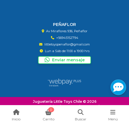
PEÑAFLOR
Av Miraflores 936, Peñaflor
+56945152794
littletoyspenaflor@gmail.com
Lun a Sáb de 11:00 a 19:00 hrs
Enviar mensaje
Juguetería Little Toys Chile © 2026
¿Te gusta mi tienda? Yo vendo con
Bsale
0
Inicio
Carrito
Buscar
Menú