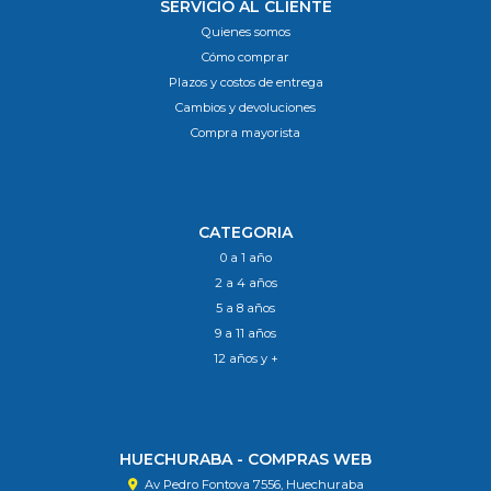
SERVICIO AL CLIENTE
Quienes somos
Cómo comprar
Plazos y costos de entrega
Cambios y devoluciones
Compra mayorista
CATEGORIA
0 a 1 año
2 a 4 años
5 a 8 años
9 a 11 años
12 años y +
HUECHURABA - COMPRAS WEB
Av Pedro Fontova 7556, Huechuraba