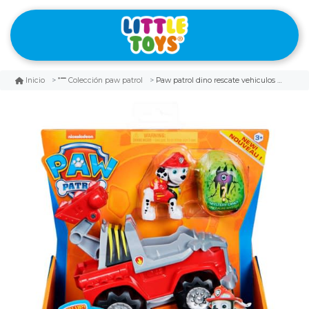
Paw patrol dino rescate vehiculos marshall
Inicio
Colección paw patrol