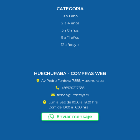
CATEGORIA
0 a 1 año
2 a 4 años
5 a 8 años
9 a 11 años
12 años y +
HUECHURABA - COMPRAS WEB
Av Pedro Fontova 7556, Huechuraba
+56920217385
tienda@littletoys.cl
Lun a Sáb de 10:00 a 19:30 hrs
Dom de 10:00 a 16:00 hrs
Enviar mensaje