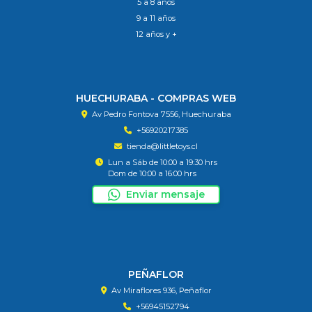
5 a 8 años
9 a 11 años
12 años y +
HUECHURABA - COMPRAS WEB
Av Pedro Fontova 7556, Huechuraba
+56920217385
tienda@littletoys.cl
Lun a Sáb de 10:00 a 19:30 hrs
Dom de 10:00 a 16:00 hrs
Enviar mensaje
PEÑAFLOR
Av Miraflores 936, Peñaflor
+56945152794