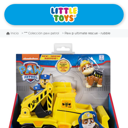
Paw p ultimate rescue - rubble
Inicio
Colección paw patrol