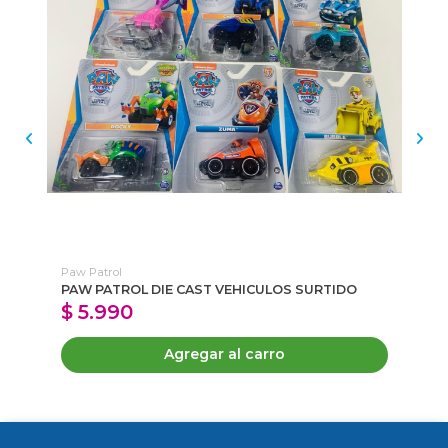
Paw Patrol
Paw
PAW PATROL DIE CAST VEHICULOS SURTIDO
PA
$ 5.990
$
Agregar al carro