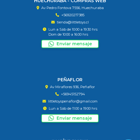
HUECHURABA - COMPRAS WEB
Av Pedro Fontova 7556, Huechuraba
+56920217385
tienda@littletoys.cl
Lun a Sáb de 10:00 a 19:30 hrs
Dom de 10:00 a 16:00 hrs
Enviar mensaje
PEÑAFLOR
Av Miraflores 936, Peñaflor
+56945152794
littletoyspenaflor@gmail.com
Lun a Sáb de 11:00 a 19:00 hrs
Enviar mensaje