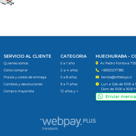
SERVICIO AL CLIENTE
CATEGORIA
HUECHURABA - 
Quienes somos
0 a 1 año
Av Pedro Fontova 75
Cómo comprar
2 a 4 años
+56920217385
Plazos y costos de entrega
5 a 8 años
tienda@littletoys.cl
Cambios y devoluciones
9 a 11 años
Lun a Sáb de 10:00 a 
Dom de 10:00 a 16:00 
Compra mayorista
12 años y +
Enviar mensa