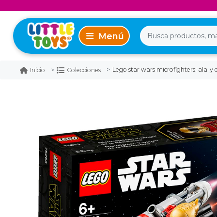
Lego star wars microfighters: ala-y d
Inicio
Colecciones