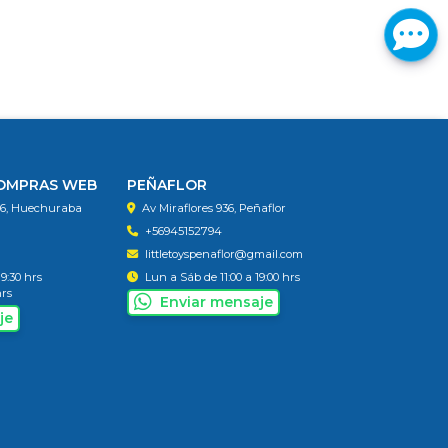
COMPRAS WEB
PEÑAFLOR
56, Huechuraba
Av Miraflores 936, Peñaflor
+56945152794
littletoyspenaflor@gmail.com
19:30 hrs
Lun a Sáb de 11:00 a 19:00 hrs
hrs
Enviar mensaje
je