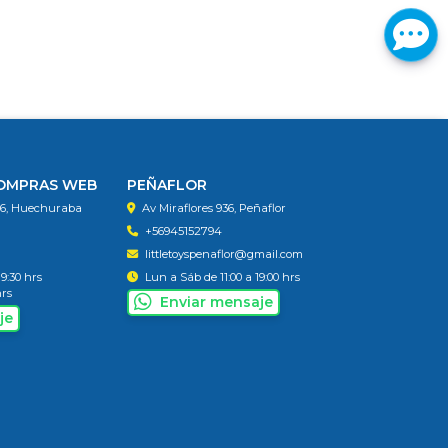
COMPRAS WEB
PEÑAFLOR
56, Huechuraba
Av Miraflores 936, Peñaflor
+56945152794
littletoyspenaflor@gmail.com
19:30 hrs
Lun a Sáb de 11:00 a 19:00 hrs
hrs
Enviar mensaje
je