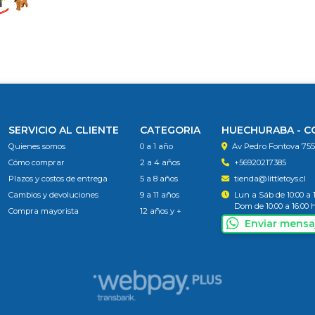
SERVICIO AL CLIENTE
CATEGORIA
HUECHURABA - 
Quienes somos
0 a 1 año
Av Pedro Fontova 75
Cómo comprar
2 a 4 años
+56920217385
Plazos y costos de entrega
5 a 8 años
tienda@littletoys.cl
Cambios y devoluciones
9 a 11 años
Lun a Sáb de 10:00 a 
Dom de 10:00 a 16:00 
Compra mayorista
12 años y +
Enviar mensa