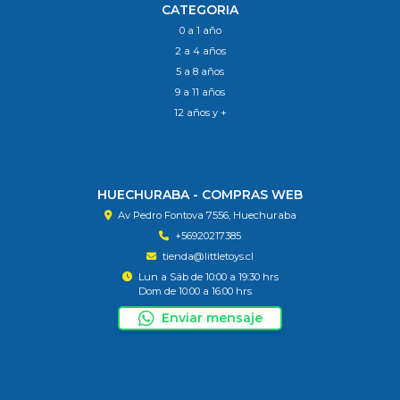
CATEGORIA
0 a 1 año
2 a 4 años
5 a 8 años
9 a 11 años
12 años y +
HUECHURABA - COMPRAS WEB
Av Pedro Fontova 7556, Huechuraba
+56920217385
tienda@littletoys.cl
Lun a Sáb de 10:00 a 19:30 hrs
Dom de 10:00 a 16:00 hrs
Enviar mensaje