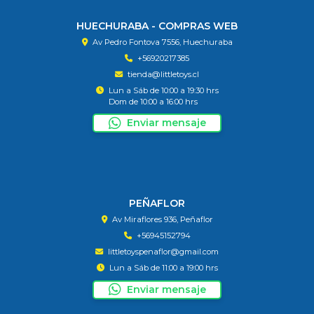
HUECHURABA - COMPRAS WEB
Av Pedro Fontova 7556, Huechuraba
+56920217385
tienda@littletoys.cl
Lun a Sáb de 10:00 a 19:30 hrs
Dom de 10:00 a 16:00 hrs
Enviar mensaje
PEÑAFLOR
Av Miraflores 936, Peñaflor
+56945152794
littletoyspenaflor@gmail.com
Lun a Sáb de 11:00 a 19:00 hrs
Enviar mensaje