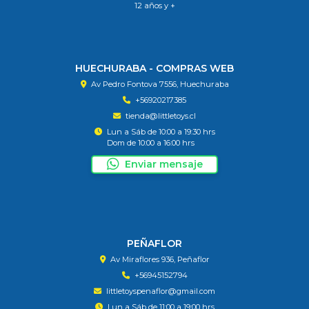
12 años y +
HUECHURABA - COMPRAS WEB
Av Pedro Fontova 7556, Huechuraba
+56920217385
tienda@littletoys.cl
Lun a Sáb de 10:00 a 19:30 hrs
Dom de 10:00 a 16:00 hrs
Enviar mensaje
PEÑAFLOR
Av Miraflores 936, Peñaflor
+56945152794
littletoyspenaflor@gmail.com
Lun a Sáb de 11:00 a 19:00 hrs