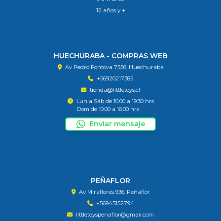
12 años y +
HUECHURABA - COMPRAS WEB
Av Pedro Fontova 7556, Huechuraba
+56920217385
tienda@littletoys.cl
Lun a Sáb de 10:00 a 19:30 hrs
Dom de 10:00 a 16:00 hrs
Enviar mensaje
PEÑAFLOR
Av Miraflores 936, Peñaflor
+56945152794
littletoyspenaflor@gmail.com