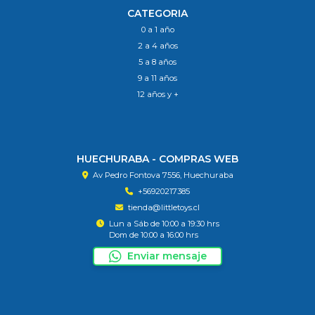
CATEGORIA
0 a 1 año
2 a 4 años
5 a 8 años
9 a 11 años
12 años y +
HUECHURABA - COMPRAS WEB
Av Pedro Fontova 7556, Huechuraba
+56920217385
tienda@littletoys.cl
Lun a Sáb de 10:00 a 19:30 hrs
Dom de 10:00 a 16:00 hrs
Enviar mensaje