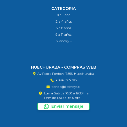
CATEGORIA
0 a 1 año
2 a 4 años
5 a 8 años
9 a 11 años
12 años y +
HUECHURABA - COMPRAS WEB
Av Pedro Fontova 7556, Huechuraba
+56920217385
tienda@littletoys.cl
Lun a Sáb de 10:00 a 19:30 hrs
Dom de 10:00 a 16:00 hrs
Enviar mensaje