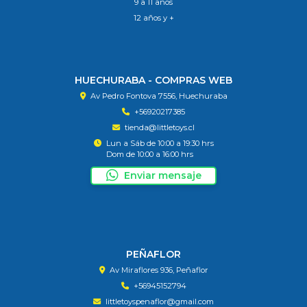
9 a 11 años
12 años y +
HUECHURABA - COMPRAS WEB
Av Pedro Fontova 7556, Huechuraba
+56920217385
tienda@littletoys.cl
Lun a Sáb de 10:00 a 19:30 hrs
Dom de 10:00 a 16:00 hrs
Enviar mensaje
PEÑAFLOR
Av Miraflores 936, Peñaflor
+56945152794
littletoyspenaflor@gmail.com