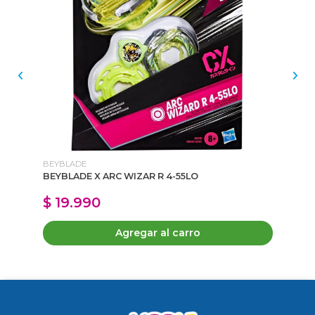
BEYBLADE
BE
BEYBLADE X ARC WIZAR R 4-55LO
BE
$ 19.990
$
Agregar al carro