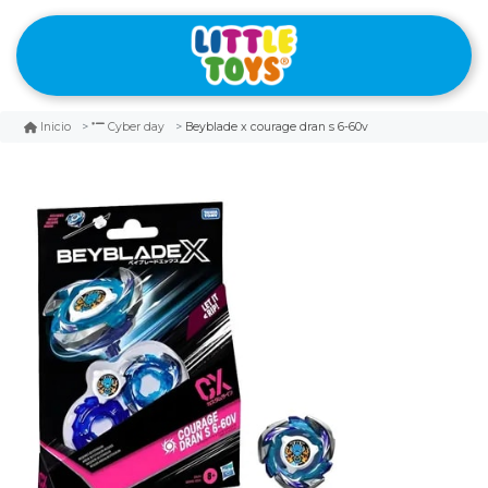
Beyblade x courage dran s 6-60v
Inicio
Cyber day