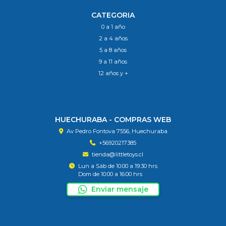
CATEGORIA
0 a 1 año
2 a 4 años
5 a 8 años
9 a 11 años
12 años y +
HUECHURABA - COMPRAS WEB
Av Pedro Fontova 7556, Huechuraba
+56920217385
tienda@littletoys.cl
Lun a Sáb de 10:00 a 19:30 hrs
Dom de 10:00 a 16:00 hrs
Enviar mensaje