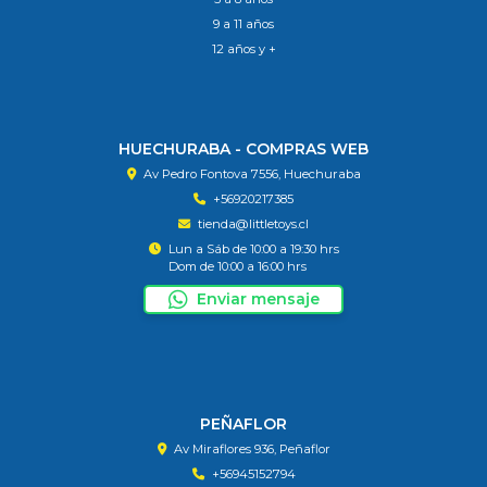
9 a 11 años
12 años y +
HUECHURABA - COMPRAS WEB
Av Pedro Fontova 7556, Huechuraba
+56920217385
tienda@littletoys.cl
Lun a Sáb de 10:00 a 19:30 hrs
Dom de 10:00 a 16:00 hrs
Enviar mensaje
PEÑAFLOR
Av Miraflores 936, Peñaflor
+56945152794