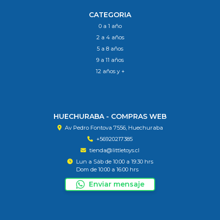
CATEGORIA
0 a 1 año
2 a 4 años
5 a 8 años
9 a 11 años
12 años y +
HUECHURABA - COMPRAS WEB
Av Pedro Fontova 7556, Huechuraba
+56920217385
tienda@littletoys.cl
Lun a Sáb de 10:00 a 19:30 hrs
Dom de 10:00 a 16:00 hrs
Enviar mensaje