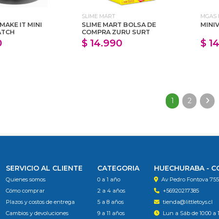
SLIME MART
MGAS 
MAKE IT MINI
SLIME MART BOLSA DE
MINI
ATCH
COMPRA ZURU SURT
0
$ 14.990
$ 1
1
2
SERVICIO AL CLIENTE
CATEGORIA
HUECHURABA - 
Quienes somos
0 a 1 año
Av Pedro Fontova 75
Cómo comprar
2 a 4 años
+56920217385
Plazos y costos de entrega
5 a 8 años
tienda@littletoys.cl
Cambios y devoluciones
9 a 11 años
Lun a Sáb de 10:00 a 