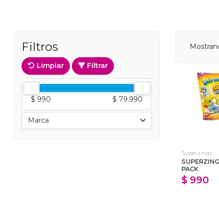
Filtros
Mostrand
Limpiar
Filtrar
$ 990
$ 79.990
Marca
Superzings
SUPERZING
PACK
$ 990