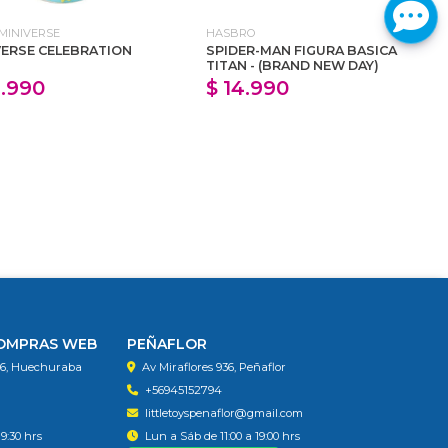
MINIVERSE
HASBRO
VERSE CELEBRATION
SPIDER-MAN FIGURA BASICA
TITAN - (BRAND NEW DAY)
4.990
$ 14.990
COMPRAS WEB
PEÑAFLOR
56, Huechuraba
Av Miraflores 936, Peñaflor
+56945152794
littletoyspenaflor@gmail.com
19:30 hrs
Lun a Sáb de 11:00 a 19:00 hrs