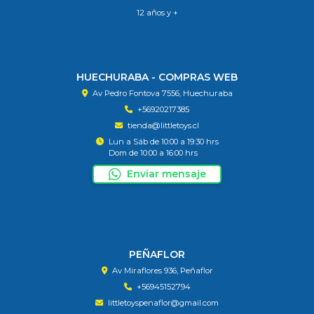
12 años y +
HUECHURABA - COMPRAS WEB
Av Pedro Fontova 7556, Huechuraba
+56920217385
tienda@littletoys.cl
Lun a Sáb de 10:00 a 19:30 hrs
Dom de 10:00 a 16:00 hrs
Enviar mensaje
PEÑAFLOR
Av Miraflores 936, Peñaflor
+56945152794
littletoyspenaflor@gmail.com