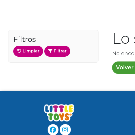
Lo
Filtros
Limpiar
Filtrar
No enco
Volver 