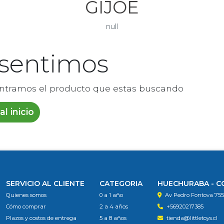
GIJOE
null
 sentimos
ntramos el producto que estas buscando
al inicio
SERVICIO AL CLIENTE
CATEGORIA
HUECHURABA - 
Quienes somos
0 a 1 año
Av Pedro Fontova 75
Cómo comprar
2 a 4 años
+56920217385
Plazos y costos de entrega
5 a 8 años
tienda@littletoys.cl