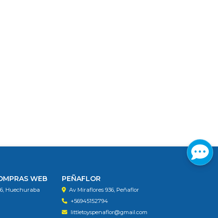
COMPRAS WEB
PEÑAFLOR
56, Huechuraba
Av Miraflores 936, Peñaflor
+56945152794
littletoyspenaflor@gmail.com