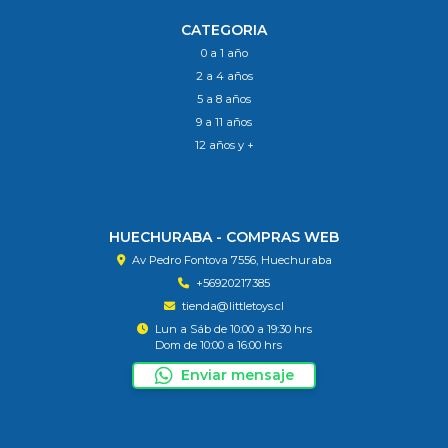
CATEGORIA
0 a 1 año
2 a 4 años
5 a 8 años
9 a 11 años
12 años y +
HUECHURABA - COMPRAS WEB
Av Pedro Fontova 7556, Huechuraba
+56920217385
tienda@littletoys.cl
Lun a Sáb de 10:00 a 19:30 hrs
Dom de 10:00 a 16:00 hrs
Enviar mensaje