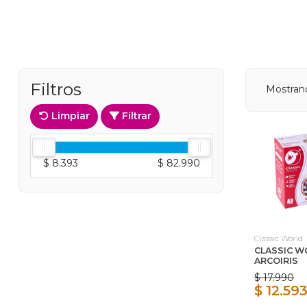
Filtros
Mostrand
Limpiar
Filtrar
$ 8.393
$ 82.990
Classic World
CLASSIC W
ARCOIRIS
$ 17.990
$ 12.59