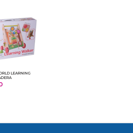
ORLD LEARNING
ADERA
0