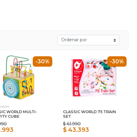
-30%
-30%
abies
SIC WORLD MULTI-
CLASSIC WORLD 75 TRAIN
VITY CUBE
SET
990
$ 61.990
1.993
$ 43.393