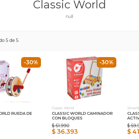
Classic World
null
o 5 de 5
-30%
-30%
Classic World
Smartb
ORLD RUEDA DE
CLASSIC WORLD CAMINADOR
CLAS
CON BLOQUES
ACTI
$ 51.990
$ 59.
3
$ 36.393
$ 4