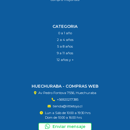
CATEGORIA
0 a 1 año
2 a 4 años
5 a 8 años
9 a 11 años
12 años y +
HUECHURABA - COMPRAS WEB
Av Pedro Fontova 7556, Huechuraba
+56920217385
tienda@littletoys.cl
Lun a Sáb de 10:00 a 19:30 hrs
Dom de 10:00 a 16:00 hrs
Enviar mensaje