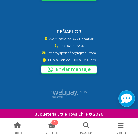
PEÑAFLOR
Av Miraflores 936, Peñaflor
+56945152794
littletoyspenaflor@gmail.com
Lun a Sáb de 11:00 a 19:00 hrs
Enviar mensaje
Juguetería Little Toys Chile © 2026
¿Te gusta mi tienda? Yo vendo con
Bsale
0
Inicio
Carrito
Buscar
Menú