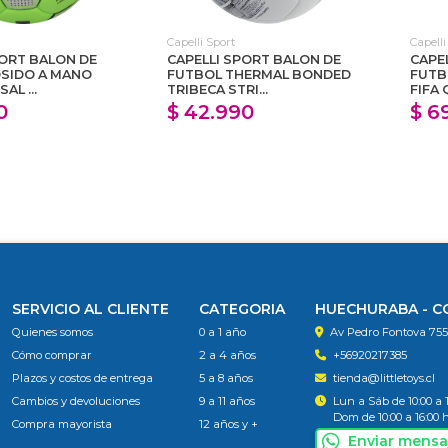
Capelli Sport
Capelli
PORT BALON DE
CAPELLI SPORT BALON DE
CAPE
SIDO A MANO
FUTBOL THERMAL BONDED
FUTB
AL ...
TRIBECA STRI...
FIFA 
0
$ 42.990
$ 6
SERVICIO AL CLIENTE
CATEGORIA
HUECHURABA - 
Quienes somos
0 a 1 año
Av Pedro Fontova 75
Cómo comprar
2 a 4 años
+56920217385
Plazos y costos de entrega
5 a 8 años
tienda@littletoys.cl
Cambios y devoluciones
9 a 11 años
Lun a Sáb de 10:00 a 
Dom de 10:00 a 16:00 
Compra mayorista
12 años y +
Enviar mensa