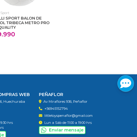
 Sport
LLI SPORT BALON DE
OL TRIBECA METRO PRO
QUALITY
9.990
COMPRAS WEB
PEÑAFLOR
56, Huechuraba
Av Miraflores 936, Peñaflor
+56945152794
littletoyspenaflor@gmail.com
19:30 hrs
Lun a Sáb de 11:00 a 19:00 hrs
hrs
Enviar mensaje
je