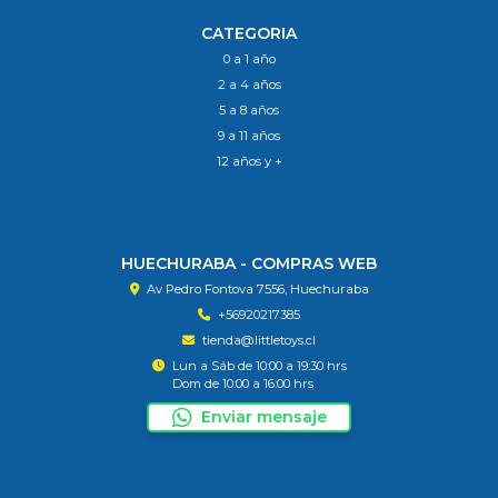
CATEGORIA
0 a 1 año
2 a 4 años
5 a 8 años
9 a 11 años
12 años y +
HUECHURABA - COMPRAS WEB
Av Pedro Fontova 7556, Huechuraba
+56920217385
tienda@littletoys.cl
Lun a Sáb de 10:00 a 19:30 hrs
Dom de 10:00 a 16:00 hrs
Enviar mensaje