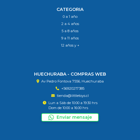
CATEGORIA
0 a 1 año
2 a 4 años
5 a 8 años
9 a 11 años
12 años y +
HUECHURABA - COMPRAS WEB
Av Pedro Fontova 7556, Huechuraba
+56920217385
tienda@littletoys.cl
Lun a Sáb de 10:00 a 19:30 hrs
Dom de 10:00 a 16:00 hrs
Enviar mensaje