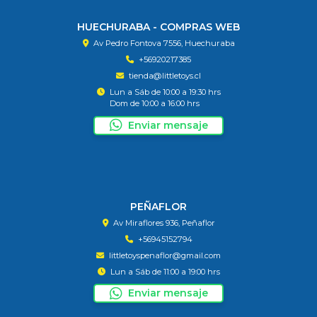
HUECHURABA - COMPRAS WEB
Av Pedro Fontova 7556, Huechuraba
+56920217385
tienda@littletoys.cl
Lun a Sáb de 10:00 a 19:30 hrs
Dom de 10:00 a 16:00 hrs
Enviar mensaje
PEÑAFLOR
Av Miraflores 936, Peñaflor
+56945152794
littletoyspenaflor@gmail.com
Lun a Sáb de 11:00 a 19:00 hrs
Enviar mensaje