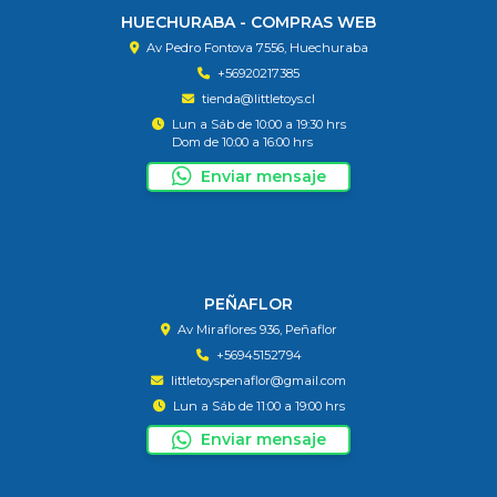
HUECHURABA - COMPRAS WEB
Av Pedro Fontova 7556, Huechuraba
+56920217385
tienda@littletoys.cl
Lun a Sáb de 10:00 a 19:30 hrs
Dom de 10:00 a 16:00 hrs
Enviar mensaje
PEÑAFLOR
Av Miraflores 936, Peñaflor
+56945152794
littletoyspenaflor@gmail.com
Lun a Sáb de 11:00 a 19:00 hrs
Enviar mensaje