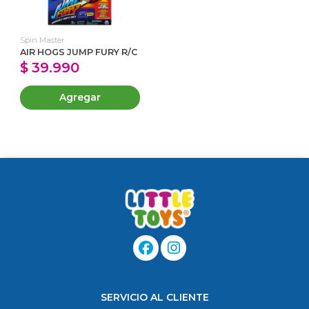
Spin Master
AIR HOGS JUMP FURY R/C
$ 39.990
Agregar
SERVICIO AL CLIENTE