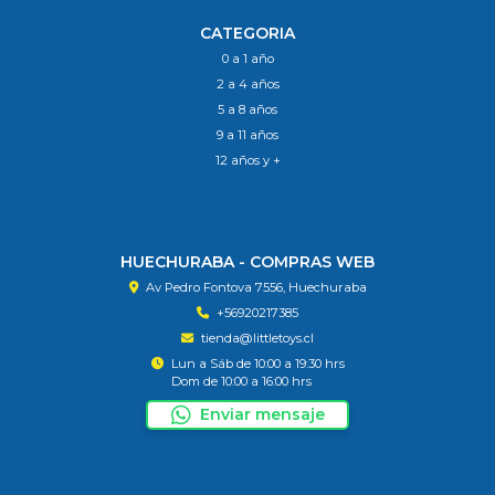
CATEGORIA
0 a 1 año
2 a 4 años
5 a 8 años
9 a 11 años
12 años y +
HUECHURABA - COMPRAS WEB
Av Pedro Fontova 7556, Huechuraba
+56920217385
tienda@littletoys.cl
Lun a Sáb de 10:00 a 19:30 hrs
Dom de 10:00 a 16:00 hrs
Enviar mensaje