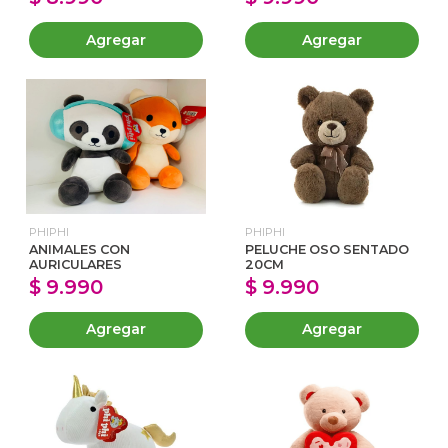
Agregar
Agregar
PHIPHI
PHIPHI
ANIMALES CON
PELUCHE OSO SENTADO
AURICULARES
20CM
$ 9.990
$ 9.990
Agregar
Agregar