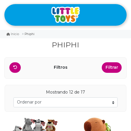
Phiphi
Inicio
PHIPHI
Filtros
Filtrar
Mostrando 12 de 17