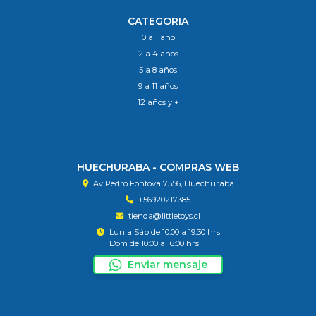
CATEGORIA
0 a 1 año
2 a 4 años
5 a 8 años
9 a 11 años
12 años y +
HUECHURABA - COMPRAS WEB
Av Pedro Fontova 7556, Huechuraba
+56920217385
tienda@littletoys.cl
Lun a Sáb de 10:00 a 19:30 hrs
Dom de 10:00 a 16:00 hrs
Enviar mensaje