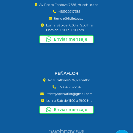
Av Pedro Fontova 7556, Huechuraba
+56920217385
tienda@littletoys.cl
Lun a Sáb de 10:00 a 19:30 hrs
Dom de 10:00 a 16:00 hrs
Enviar mensaje
PEÑAFLOR
Av Miraflores 936, Peñaflor
+56945152794
littletoyspenaflor@gmail.com
Lun a Sáb de 11:00 a 19:00 hrs
Enviar mensaje