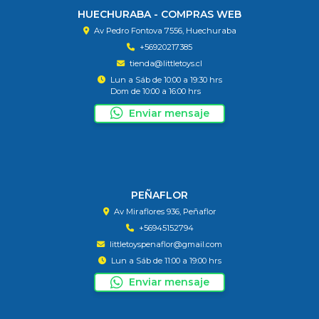
HUECHURABA - COMPRAS WEB
Av Pedro Fontova 7556, Huechuraba
+56920217385
tienda@littletoys.cl
Lun a Sáb de 10:00 a 19:30 hrs
Dom de 10:00 a 16:00 hrs
Enviar mensaje
PEÑAFLOR
Av Miraflores 936, Peñaflor
+56945152794
littletoyspenaflor@gmail.com
Lun a Sáb de 11:00 a 19:00 hrs
Enviar mensaje