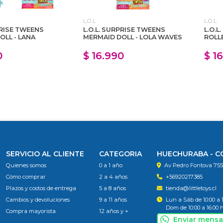
L.O.L
L.O.L
PRISE TWEENS
L.O.L. SURPRISE TWEENS
L.O.L
OLL - LANA
MERMAID DOLL - LOLA WAVES
ROLL
0
$ 16.990
$ 1
SERVICIO AL CLIENTE
CATEGORIA
HUECHURABA - 
Quienes somos
0 a 1 año
Av Pedro Fontova 75
Cómo comprar
2 a 4 años
+56920217385
Plazos y costos de entrega
5 a 8 años
tienda@littletoys.cl
Cambios y devoluciones
9 a 11 años
Lun a Sáb de 10:00 a 
Dom de 10:00 a 16:00 
Compra mayorista
12 años y +
Enviar mensa