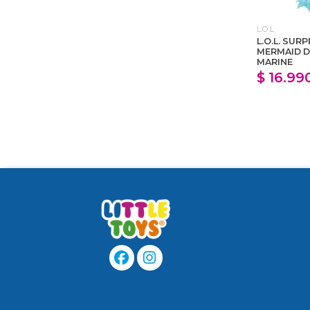
L.O.L
L.O.L. SUR
MERMAID D
MARINE
$ 16.99