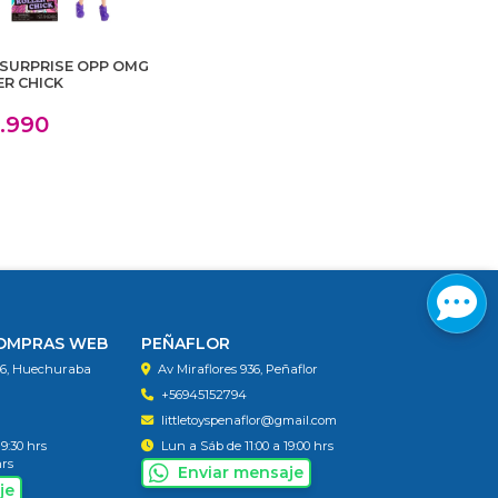
. SURPRISE OPP OMG
ER CHICK
6.990
COMPRAS WEB
PEÑAFLOR
56, Huechuraba
Av Miraflores 936, Peñaflor
+56945152794
littletoyspenaflor@gmail.com
19:30 hrs
Lun a Sáb de 11:00 a 19:00 hrs
hrs
Enviar mensaje
je