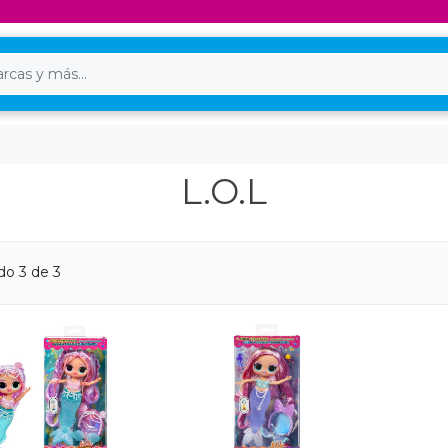
L.O.L
do 3 de 3