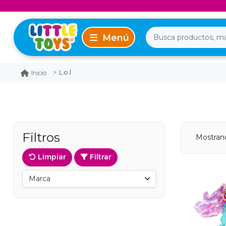
L.o.l
Inicio
Filtros
Mostran
Limpiar
Filtrar
Marca