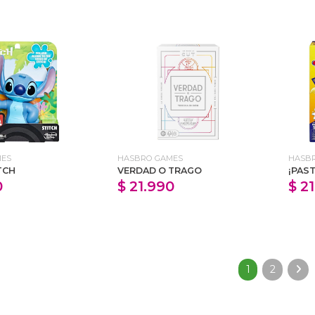
MES
HASBRO GAMES
HASB
TCH
VERDAD O TRAGO
¡PAS
0
$ 21.990
$ 2
1
2