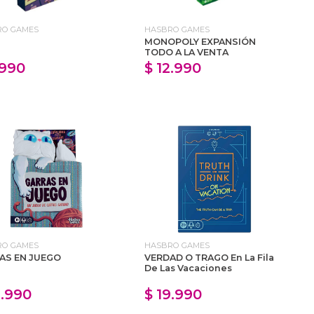
RO GAMES
HASBRO GAMES
MONOPOLY EXPANSIÓN
TODO A LA VENTA
.990
$ 12.990
RO GAMES
HASBRO GAMES
AS EN JUEGO
VERDAD O TRAGO En La Fila
De Las Vacaciones
4.990
$ 19.990