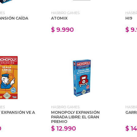
MES
HASBRO GAMES
HASB
ANSIÓN CAÍDA
ATOMIX
HI9
$ 9.990
$ 9
MES
HASBRO GAMES
HASB
EXPANSIÓN VE A
MONOPOLY EXPANSIÓN
GARR
PARADA LIBRE: EL GRAN
PREMIO
0
$ 12.990
$ 1