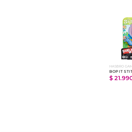
HASBRO GA
BOP IT STI
$ 21.99