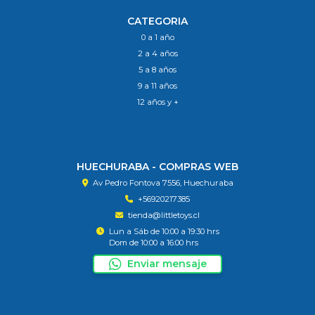
CATEGORIA
0 a 1 año
2 a 4 años
5 a 8 años
9 a 11 años
12 años y +
HUECHURABA - COMPRAS WEB
Av Pedro Fontova 7556, Huechuraba
+56920217385
tienda@littletoys.cl
Lun a Sáb de 10:00 a 19:30 hrs
Dom de 10:00 a 16:00 hrs
Enviar mensaje