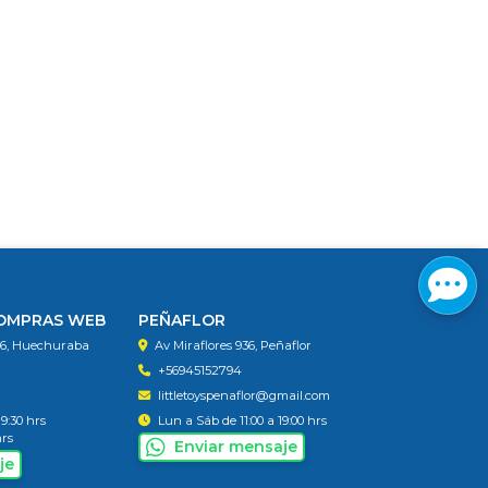
COMPRAS WEB
PEÑAFLOR
56, Huechuraba
Av Miraflores 936, Peñaflor
+56945152794
littletoyspenaflor@gmail.com
19:30 hrs
Lun a Sáb de 11:00 a 19:00 hrs
hrs
Enviar mensaje
je