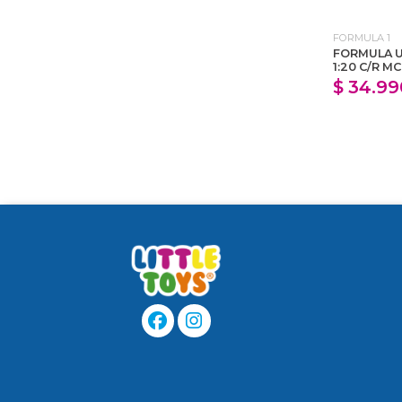
FORMULA 1
FORMULA U
1:20 C/R M
$ 34.99