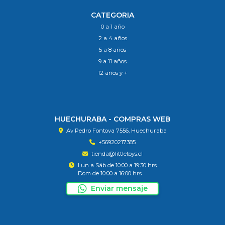
CATEGORIA
0 a 1 año
2 a 4 años
5 a 8 años
9 a 11 años
12 años y +
HUECHURABA - COMPRAS WEB
Av Pedro Fontova 7556, Huechuraba
+56920217385
tienda@littletoys.cl
Lun a Sáb de 10:00 a 19:30 hrs
Dom de 10:00 a 16:00 hrs
Enviar mensaje