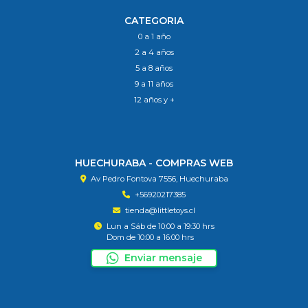
CATEGORIA
0 a 1 año
2 a 4 años
5 a 8 años
9 a 11 años
12 años y +
HUECHURABA - COMPRAS WEB
Av Pedro Fontova 7556, Huechuraba
+56920217385
tienda@littletoys.cl
Lun a Sáb de 10:00 a 19:30 hrs
Dom de 10:00 a 16:00 hrs
Enviar mensaje