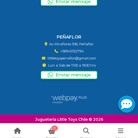
Enviar mensaje
PEÑAFLOR
Av Miraflores 936, Peñaflor
+56945152794
littletoyspenaflor@gmail.com
Lun a Sáb de 11:00 a 19:00 hrs
Enviar mensaje
Juguetería Little Toys Chile © 2026
¿Te gusta mi tienda? Yo vendo con
Bsale
0