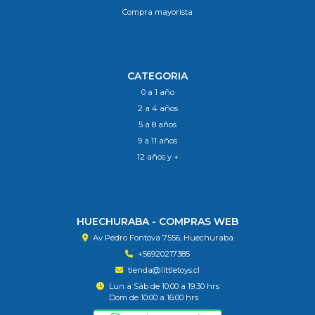
Compra mayorista
CATEGORIA
0 a 1 año
2 a 4 años
5 a 8 años
9 a 11 años
12 años y +
HUECHURABA - COMPRAS WEB
Av Pedro Fontova 7556, Huechuraba
+56920217385
tienda@littletoys.cl
Lun a Sáb de 10:00 a 19:30 hrs
Dom de 10:00 a 16:00 hrs