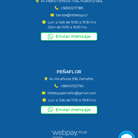
Av Pedro Fontova 7556, Huechuraba
+56920217385
tienda@littletoys.cl
Lun a Sáb de 10:00 a 19:30 hrs
Dom de 10:00 a 16:00 hrs
Enviar mensaje
PEÑAFLOR
Av Miraflores 936, Peñaflor
+56945152794
littletoyspenaflor@gmail.com
Lun a Sáb de 11:00 a 19:00 hrs
Enviar mensaje