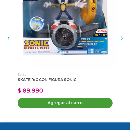
Sonic
Son
SKATE R/C CON FIGURA SONIC
FI
MO
$ 89.990
$
Agregar al carro