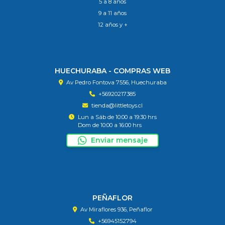
5 a 8 años
9 a 11 años
12 años y +
HUECHURABA - COMPRAS WEB
Av Pedro Fontova 7556, Huechuraba
+56920217385
tienda@littletoys.cl
Lun a Sáb de 10:00 a 19:30 hrs
Dom de 10:00 a 16:00 hrs
Enviar mensaje
PEÑAFLOR
Av Miraflores 936, Peñaflor
+56945152794