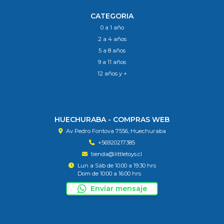
CATEGORIA
0 a 1 año
2 a 4 años
5 a 8 años
9 a 11 años
12 años y +
HUECHURABA - COMPRAS WEB
Av Pedro Fontova 7556, Huechuraba
+56920217385
tienda@littletoys.cl
Lun a Sáb de 10:00 a 19:30 hrs
Dom de 10:00 a 16:00 hrs
Enviar mensaje