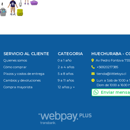
SERVICIO AL CLIENTE
CATEGORIA
HUECHURABA - 
Quienes somos
0 a 1 año
Av Pedro Fontova 75
Cómo comprar
2 a 4 años
+56920217385
Plazos y costos de entrega
5 a 8 años
tienda@littletoys.cl
Cambios y devoluciones
9 a 11 años
Lun a Sáb de 10:00 a 
Dom de 10:00 a 16:00 
Compra mayorista
12 años y +
Enviar mensa