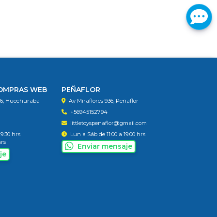
COMPRAS WEB
PEÑAFLOR
56, Huechuraba
Av Miraflores 936, Peñaflor
+56945152794
littletoyspenaflor@gmail.com
19:30 hrs
Lun a Sáb de 11:00 a 19:00 hrs
hrs
Enviar mensaje
je