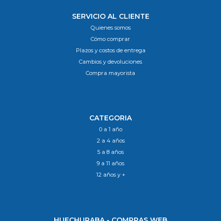
SERVICIO AL CLIENTE
Quienes somos
Cómo comprar
Plazos y costos de entrega
Cambios y devoluciones
Compra mayorista
CATEGORIA
0 a 1 año
2 a 4 años
5 a 8 años
9 a 11 años
12 años y +
HUECHURABA - COMPRAS WEB