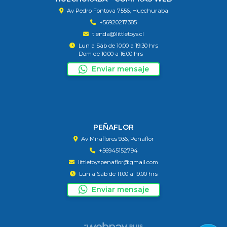
Av Pedro Fontova 7556, Huechuraba
+56920217385
tienda@littletoys.cl
Lun a Sáb de 10:00 a 19:30 hrs
Dom de 10:00 a 16:00 hrs
Enviar mensaje
PEÑAFLOR
Av Miraflores 936, Peñaflor
+56945152794
littletoyspenaflor@gmail.com
Lun a Sáb de 11:00 a 19:00 hrs
Enviar mensaje