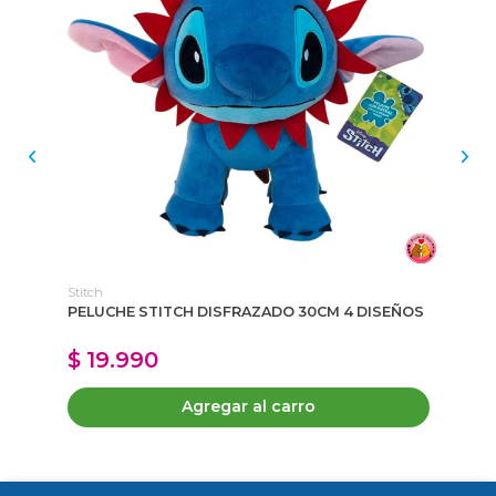
Stitch
Pe
PELUCHE STITCH DISFRAZADO 30CM 4 DISEÑOS
PE
$ 19.990
$
Agregar al carro