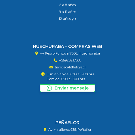
5 a 8 años
9 a 11 años
12 años y +
HUECHURABA - COMPRAS WEB
Av Pedro Fontova 7556, Huechuraba
+56920217385
tienda@littletoys.cl
Lun a Sáb de 10:00 a 19:30 hrs
Dom de 10:00 a 16:00 hrs
Enviar mensaje
PEÑAFLOR
Av Miraflores 936, Peñaflor