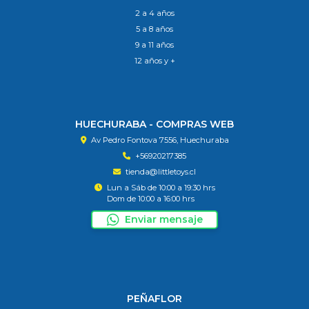
2 a 4 años
5 a 8 años
9 a 11 años
12 años y +
HUECHURABA - COMPRAS WEB
Av Pedro Fontova 7556, Huechuraba
+56920217385
tienda@littletoys.cl
Lun a Sáb de 10:00 a 19:30 hrs
Dom de 10:00 a 16:00 hrs
Enviar mensaje
PEÑAFLOR